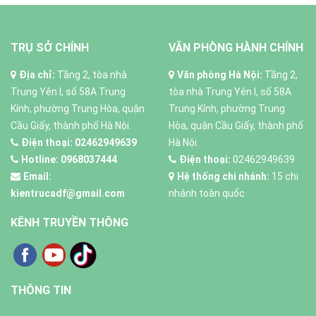
TRỤ SỞ CHÍNH
VĂN PHÒNG HÀNH CHÍNH
Địa chỉ:
Tầng 2, tòa nhà
Văn phòng Hà Nội:
Tầng 2,
Trung Yên I, số 58A Trung
tòa nhà Trung Yên I, số 58A
Kính, phường Trung Hòa, quận
Trung Kính, phường Trung
Cầu Giấy, thành phố Hà Nội.
Hòa, quận Cầu Giấy, thành phố
Điện thoại:
02462949639
Hà Nội.
Hotline:
0968037444
Điện thoại:
02462949639
Email:
Hệ thống chi nhánh:
15 chi
kientrucadf@gmail.com
nhánh toàn quốc
KÊNH TRUYỀN THÔNG
THÔNG TIN