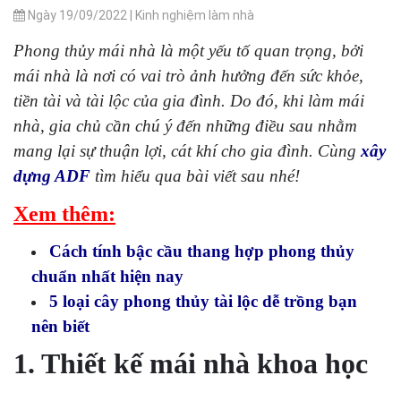
Ngày 19/09/2022 | Kinh nghiệm làm nhà
Phong thủy mái nhà là một yếu tố quan trọng, bởi
mái nhà là nơi có vai trò ảnh hưởng đến sức khỏe,
tiền tài và tài lộc của gia đình. Do đó, khi làm mái
nhà, gia chủ cần chú ý đến những điều sau nhằm
mang lại sự thuận lợi, cát khí cho gia đình. Cùng
xây
dựng ADF
tìm hiểu qua bài viết sau nhé!
Xem thêm:
Cách tính bậc cầu thang hợp phong thủy
chuẩn nhất hiện nay
5 loại cây phong thủy tài lộc dễ trồng bạn
nên biết
1. Thiết kế mái nhà khoa học