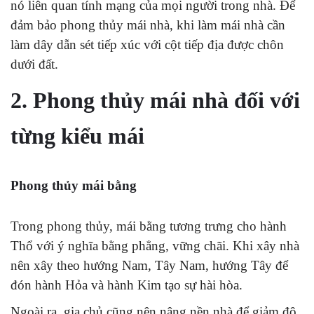
nó liên quan tính mạng của mọi người trong nhà. Để
đảm bảo phong thủy mái nhà, khi làm mái nhà cần
làm dây dẫn sét tiếp xúc với cột tiếp địa được chôn
dưới đất.
2. Phong thủy mái nhà đối với
từng kiểu mái
Phong thủy mái bằng
Trong phong thủy, mái bằng tương trưng cho hành
Thổ với ý nghĩa bằng phẳng, vững chãi. Khi xây nhà
nên xây theo hướng Nam, Tây Nam, hướng Tây để
đón hành Hỏa và hành Kim tạo sự hài hòa.
Ngoài ra, gia chủ cũng nên nâng nền nhà để giảm độ