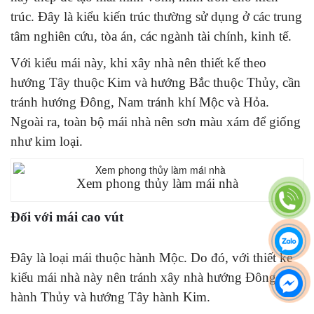
trúc. Đây là kiểu kiến trúc thường sử dụng ở các trung
tâm nghiên cứu, tòa án, các ngành tài chính, kinh tế.
Với kiểu mái này, khi xây nhà nên thiết kế theo
hướng Tây thuộc Kim và hướng Bắc thuộc Thủy, cần
tránh hướng Đông, Nam tránh khí Mộc và Hỏa.
Ngoài ra, toàn bộ mái nhà nên sơn màu xám để giống
như kim loại.
Xem phong thủy làm mái nhà
Đối với mái cao vút
Đây là loại mái thuộc hành Mộc. Do đó, với thiết kế
kiểu mái nhà này nên tránh xây nhà hướng Đông
hành Thủy và hướng Tây hành Kim.