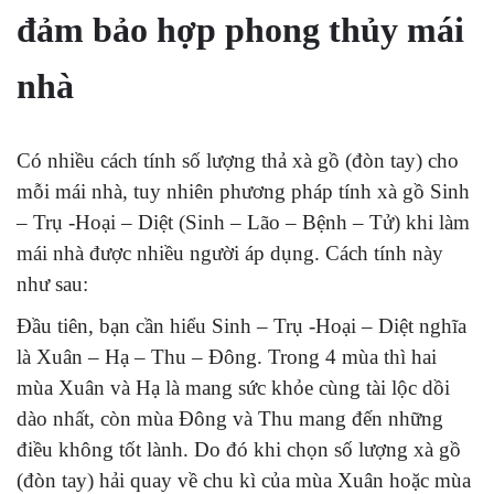
đảm bảo hợp phong thủy mái
nhà
Có nhiều cách tính số lượng thả xà gồ (đòn tay) cho
mỗi mái nhà, tuy nhiên phương pháp tính xà gồ Sinh
– Trụ -Hoại – Diệt (Sinh – Lão – Bệnh – Tử) khi làm
mái nhà được nhiều người áp dụng. Cách tính này
như sau:
Đầu tiên, bạn cần hiểu Sinh – Trụ -Hoại – Diệt nghĩa
là Xuân – Hạ – Thu – Đông. Trong 4 mùa thì hai
mùa Xuân và Hạ là mang sức khỏe cùng tài lộc dồi
dào nhất, còn mùa Đông và Thu mang đến những
điều không tốt lành. Do đó khi chọn số lượng xà gồ
(đòn tay) hải quay về chu kì của mùa Xuân hoặc mùa