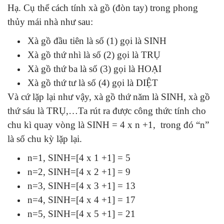
Hạ. Cụ thể cách tính xà gồ (đòn tay) trong phong
thủy mái nhà như sau:
Xà gồ đầu tiên là số (1) gọi là SINH
Xà gồ thứ nhì là số (2) gọi là TRỤ
Xà gồ thứ ba là số (3) gọi là HOẠI
Xà gồ thứ tư là số (4) gọi là DIỆT
Và cứ lặp lại như vậy, xà gồ thứ năm là SINH, xà gồ
thứ sáu là TRỤ,…Ta rút ra được công thức tính cho
chu kì quay vòng là SINH = 4 x n +1, trong đó “n”
là số chu kỳ lặp lại.
n=1, SINH=[4 x 1 +1] = 5
n=2, SINH=[4 x 2 +1] = 9
n=3, SINH=[4 x 3 +1] = 13
n=4, SINH=[4 x 4 +1] = 17
n=5, SINH=[4 x 5 +1] = 21