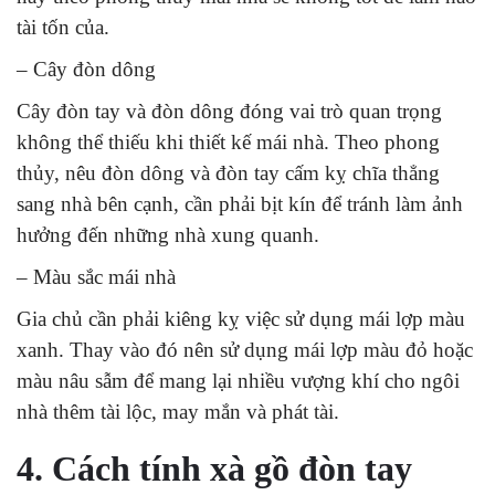
tài tốn của.
– Cây đòn dông
Cây đòn tay và đòn dông đóng vai trò quan trọng
không thể thiếu khi thiết kế mái nhà. Theo phong
thủy, nêu đòn dông và đòn tay cấm kỵ chĩa thẳng
sang nhà bên cạnh, cần phải bịt kín để tránh làm ảnh
hưởng đến những nhà xung quanh.
– Màu sắc mái nhà
Gia chủ cần phải kiêng kỵ việc sử dụng mái lợp màu
xanh. Thay vào đó nên sử dụng mái lợp màu đỏ hoặc
màu nâu sẫm để mang lại nhiều vượng khí cho ngôi
nhà thêm tài lộc, may mắn và phát tài.
4. Cách tính xà gồ đòn tay